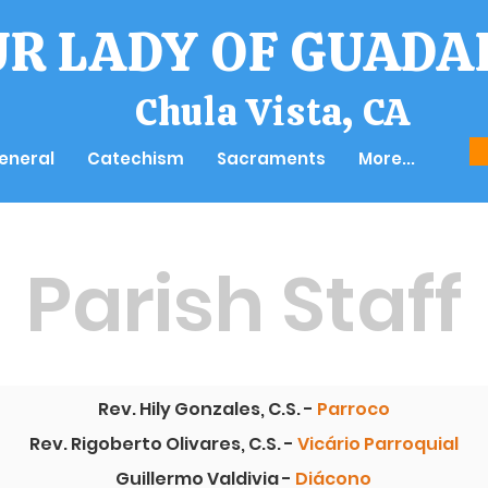
UR LADY OF GUADA
Chula Vista, CA
eneral
Catechism
Sacraments
More...
Parish Staff
Rev. Hily Gonzales, C.S. -
Parroco
Rev. Rigoberto Olivares, C.S. -
Vicário Parroquial
Guillermo Valdivia -
Diácono