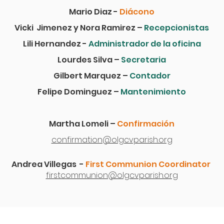
Mario Diaz -
Diácono
Vicki Jimenez y Nora Ramirez –
Recepcionistas
Lili Hernandez -
Administrador de la oficina
Lourdes Silva –
Secretaria
Gilbert Marquez –
Contador
Felipe Dominguez –
Mantenimiento
Martha Lomeli –
Confirmación
confirmation@olgcvparish.org
Andrea Villegas -
First Communion Coordinator
firstcommunion@olgcvparish.org